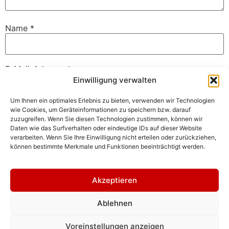
Name
*
E-Mail-Adresse
*
Einwilligung verwalten
Um Ihnen ein optimales Erlebnis zu bieten, verwenden wir Technologien
Website
wie Cookies, um Geräteinformationen zu speichern bzw. darauf
zuzugreifen. Wenn Sie diesen Technologien zustimmen, können wir
Daten wie das Surfverhalten oder eindeutige IDs auf dieser Website
verarbeiten. Wenn Sie Ihre Einwilligung nicht erteilen oder zurückziehen,
können bestimmte Merkmale und Funktionen beeinträchtigt werden.
Akzeptieren
Ablehnen
(c) Jan H. Sachers/HistoFakt. Historische
Dienstleistungen.
Voreinstellungen anzeigen