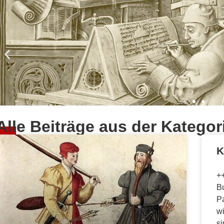
Alle Beiträge aus der Kategori
hen
K
+
B
P
wi
si