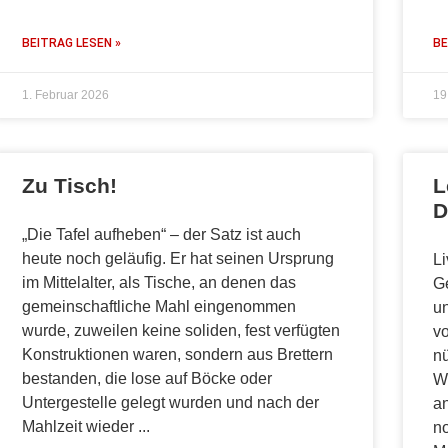
BEITRAG LESEN »
BE
1. Februar 2026
19
Zu Tisch!
L
D
„Die Tafel aufheben“ – der Satz ist auch
heute noch geläufig. Er hat seinen Ursprung
Li
im Mittelalter, als Tische, an denen das
Ge
gemeinschaftliche Mahl eingenommen
un
wurde, zuweilen keine soliden, fest verfügten
vo
Konstruktionen waren, sondern aus Brettern
nü
bestanden, die lose auf Böcke oder
Wi
Untergestelle gelegt wurden und nach der
an
Mahlzeit wieder
n