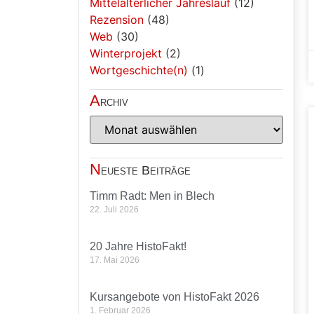
Mittelalterlicher Jahreslauf
(12)
Rezension
(48)
Web
(30)
Winterprojekt
(2)
Wortgeschichte(n)
(1)
A
rchiv
N
eueste Beiträge
Timm Radt: Men in Blech
22. Juli 2026
20 Jahre HistoFakt!
17. Mai 2026
Kursangebote von HistoFakt 2026
1. Februar 2026