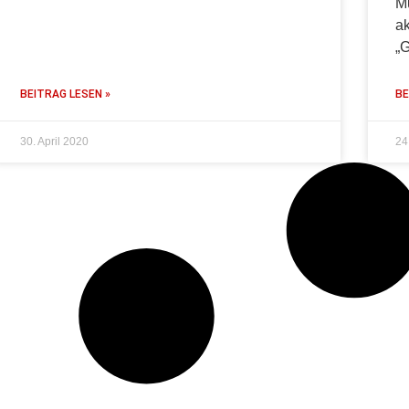
M
a
„G
BEITRAG LESEN »
BE
30. April 2020
24