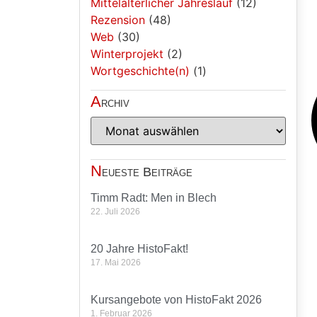
Mittelalterlicher Jahreslauf
(12)
Rezension
(48)
Web
(30)
Winterprojekt
(2)
Wortgeschichte(n)
(1)
A
rchiv
N
eueste Beiträge
Timm Radt: Men in Blech
22. Juli 2026
20 Jahre HistoFakt!
17. Mai 2026
Kursangebote von HistoFakt 2026
1. Februar 2026