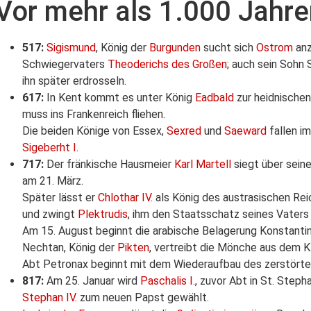
Vor mehr als 1.000 Jahre
517:
Sigismund
, König der
Burgunden
sucht sich
Ostrom
anz
Schwiegervaters
Theoderichs des Großen
; auch sein Sohn 
ihn später erdrosseln.
617:
In Kent kommt es unter König
Eadbald
zur heidnischen
muss ins Frankenreich fliehen.
Die beiden Könige von Essex,
Sexred
und
Saeward
fallen i
Sigeberht I.
717:
Der fränkische Hausmeier
Karl Martell
siegt über sein
am 21. März.
Später lässt er
Chlothar IV.
als König des austrasischen Reic
und zwingt
Plektrudis
, ihm den Staatsschatz seines Vater
Am 15. August beginnt die arabische Belagerung Konstanti
Nechtan, König der
Pikten
, vertreibt die Mönche aus dem K
Abt Petronax beginnt mit dem Wiederaufbau des zerstört
817:
Am 25. Januar wird
Paschalis I.
, zuvor Abt in St. Step
Stephan IV.
zum neuen Papst gewählt.