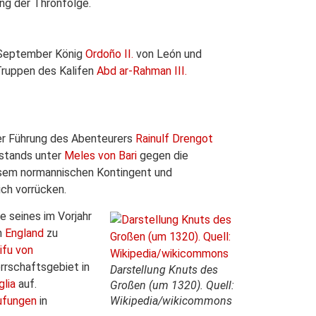
ng der Thronfolge.
 September König
Ordoño II.
von León und
ruppen des Kalifen
Abd ar-Rahman III.
er Führung des Abenteurers
Rainulf Drengot
stands unter
Meles von Bari
gegen die
iesem normannischen Kontingent und
ich vorrücken.
we seines im Vorjahr
n
England
zu
ifu von
errschaftsgebiet in
Darstellung Knuts des
glia
auf.
Großen (um 1320). Quell:
ufungen
in
Wikipedia/wikicommons