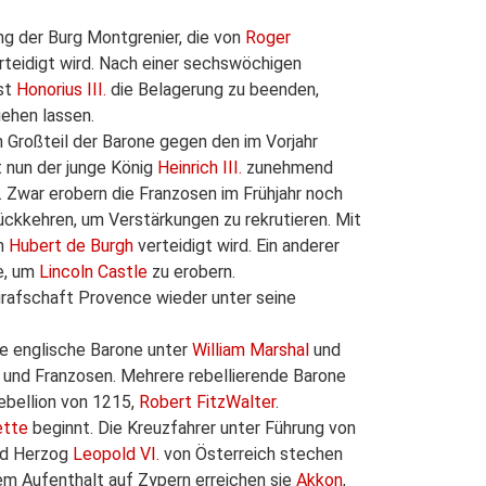
ng der Burg Montgrenier, die von
Roger
rteidigt wird. Nach einer sechswöchigen
pst
Honorius III.
die Belagerung zu beenden,
iehen lassen.
 Großteil der Barone gegen den im Vorjahr
t nun der junge König
Heinrich III.
zunehmend
. Zwar erobern die Franzosen im Frühjahr noch
ückkehren, um Verstärkungen zu rekrutieren. Mit
on
Hubert de Burgh
verteidigt wird. Ein anderer
re, um
Lincoln Castle
zu erobern.
rafschaft Provence wieder unter seine
e englische Barone unter
William Marshal
und
 und Franzosen. Mehrere rebellierende Barone
ebellion von 1215,
Robert FitzWalter
.
ette
beginnt. Die Kreuzfahrer unter Führung von
nd Herzog
Leopold VI.
von Österreich stechen
zem Aufenthalt auf Zypern erreichen sie
Akkon
,