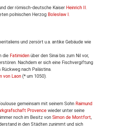
und der römisch-deutsche Kaiser
Heinrich II.
ten polnischen Herzog
Bolesław I.
eritaliens und zersört u.a. antike Gebäude wie
n die
Fatimiden
über den Sinai bis zum Nil vor,
erstören. Nachdem er sich eine Fischvergiftung
m Rückweg nach Palästina.
m von Laon
(* um 1050).
oulouse gemeinsam mit seinem Sohn
Raimund
rkgrafschaft Provence
wieder unter seine
s immer noch im Besitz von
Simon de Montfort
,
derstand in den Städten zunimmt und sich