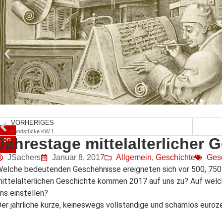
VORHERIGES
Fundstücke KW 1
Jahrestage mittelalterlicher 
hen
JSachers
Januar 8, 2017
Allgemein
,
Geschichte
Ges
elche bedeutenden Geschehnisse ereigneten sich vor 500, 750
ittelalterlichen Geschichte kommen 2017 auf uns zu? Auf welc
ns einstellen?
er jährliche kurze, keineswegs vollständige und schamlos euroze