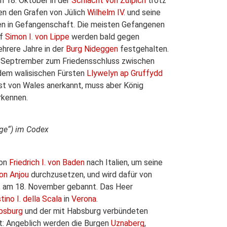
am 18. Oktober in der
Schlacht von Zülpich
trotz
en den Grafen von Jülich
Wilhelm IV.
und seine
ten in Gefangenschaft. Die meisten Gefangenen
of
Simon I. von Lippe
werden bald gegen
ehrere Jahre in der
Burg Nideggen
festgehalten.
 Septrember zum Friedensschluss zwischen
em walisischen Fürsten
Llywelyn ap Gruffydd
rst von Wales anerkannt, muss aber König
rkennen.
ge“) im Codex
von
Friedrich I. von Baden
nach Italien, um seine
von Anjou
durchzusetzen, und wird dafür von
, am 18. November gebannt. Das Heer
ino I. della Scala
in
Verona
.
bsburg
und der mit Habsburg verbündeten
ert: Angeblich werden die Burgen
Uznaberg
,