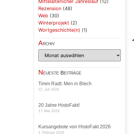
Mittelalterlicher Jahreslauf
(12)
Rezension
(48)
Web
(30)
Winterprojekt
(2)
Wortgeschichte(n)
(1)
A
rchiv
N
eueste Beiträge
Timm Radt: Men in Blech
22. Juli 2026
20 Jahre HistoFakt!
17. Mai 2026
Kursangebote von HistoFakt 2026
1. Februar 2026