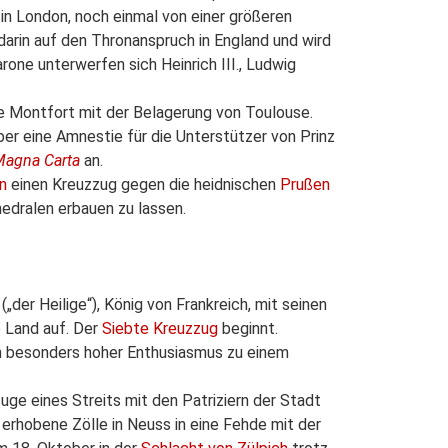
in London, noch einmal von einer größeren
darin auf den Thronanspruch in England und wird
rone unterwerfen sich Heinrich III., Ludwig
e Montfort mit der Belagerung von Toulouse.
er eine Amnestie für die Unterstützer von Prinz
Magna Carta
an.
n
einen Kreuzzug gegen die heidnischen
Prußen
hedralen erbauen zu lassen.
(„der Heilige“), König von Frankreich, mit seinen
e Land auf. Der
Siebte Kreuzzug
beginnt.
ein besonders hoher Enthusiasmus zu einem
Zuge eines Streits mit den Patriziern der Stadt
u erhobene Zölle in Neuss in eine Fehde mit der