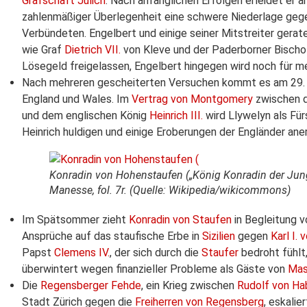
Grafschaft Jülich
. Nach anfänglichen Erfolgen erleidet er 
zahlenmäßiger Überlegenheit eine schwere Niederlage geg
Verbündeten. Engelbert und einige seiner Mitstreiter gera
wie Graf
Dietrich VII.
von Kleve und der Paderborner Bisch
Lösegeld freigelassen, Engelbert hingegen wird noch für m
Nach mehreren gescheiterten Versuchen kommt es am 29.
England und Wales. Im
Vertrag von Montgomery
zwischen d
und dem englischen König
Heinrich III.
wird Llywelyn als Fü
Heinrich huldigen und einige Eroberungen der Engländer ane
Konradin von Hohenstaufen („König Konradin der Jun
Manesse, fol. 7r. (Quelle: Wikipedia/wikicommons)
Im Spätsommer zieht
Konradin von Staufen
in Begleitung 
Ansprüche auf das staufische Erbe in
Sizilien
gegen
Karl I. 
Papst
Clemens IV.
, der sich durch die
Staufer
bedroht fühlt
überwintert wegen finanzieller Probleme als Gäste von
Mast
Die
Regensberger Fehde
, ein Krieg zwischen
Rudolf von Ha
Stadt Zürich gegen die
Freiherren von Regensberg
, eskali