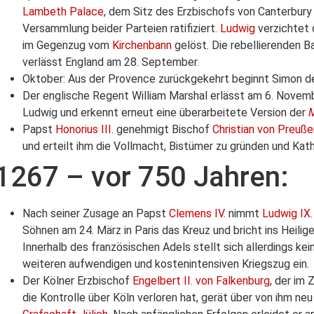
Lambeth Palace
, dem Sitz des Erzbischofs von Canterbury 
Versammlung beider Parteien ratifiziert.
Ludwig
verzichtet 
im Gegenzug vom
Kirchenbann
gelöst. Die rebellierenden Ba
verlässt England am 28. September.
Oktober: Aus der Provence zurückgekehrt beginnt Simon d
Der englische Regent William Marshal erlässt am 6. Novemb
Ludwig und erkennt erneut eine überarbeitete Version der
Papst
Honorius III.
genehmigt Bischof
Christian von Preuße
und erteilt ihm die Vollmacht, Bistümer zu gründen und Kat
1267 – vor 750 Jahren:
Nach seiner Zusage an Papst
Clemens IV.
nimmt
Ludwig IX.
Söhnen am 24. März in Paris das Kreuz und bricht ins Heilig
Innerhalb des französischen Adels stellt sich allerdings k
weiteren aufwendigen und kostenintensiven Kriegszug ein.
Der Kölner Erzbischof
Engelbert II. von Falkenburg
, der im 
die Kontrolle über Köln verloren hat, gerät über von ihm ne