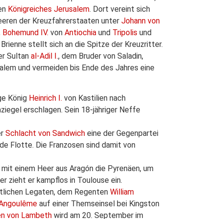
nen
Königreiches Jerusalem
. Dort vereint sich
eeren der Kreuzfahrerstaaten unter
Johann von
,
Bohemund IV.
von
Antiochia
und
Tripolis
und
rienne stellt sich an die Spitze der Kreuzritter.
er Sultan
al-Adil I.
, dem Bruder von Saladin,
salem und vermeiden bis Ende des Jahres eine
ige König
Heinrich I.
von Kastilien nach
ziegel erschlagen. Sein 18-jähriger Neffe
er
Schlacht von Sandwich
eine der Gegenpartei
e Flotte. Die Franzosen sind damit von
 mit einem Heer aus Aragón die Pyrenäen, um
 zieht er kampflos in Toulouse ein.
stlichen Legaten, dem Regenten
William
n Angoulême
auf einer Themseinsel bei Kingston
en von Lambeth
wird am 20. September im