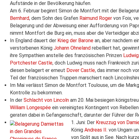
Aufstände in der Bevölkerung häufen.
Am 6. Februar beginnt Simon de Montfort mit der Belageru
Bernhard
, dem Sohn des Grafen
Raimund Roger
von Foix, ve
Belagerung und der Abweisung einer Aufforderung von Pa
nimmt Montfort die Burg ein, muss aber die Verteidiger abz
In England dauert der
Krieg der Barone
an, aber nachdem ein
verstorbenen König
Johann Ohneland
rebelliert hat, gewinn
ihre Sympathien anstelle des französischen Prinzen
Ludwig
Portchester Castle
, doch Ludwig muss nach Frankreich zur
diesen belagert er erneut
Dover Castle
, das immer noch v
Teil der französischen Truppen marschiert nach Lincolnshi
Im Mai verlässt Simon de Montfort Toulouse, um die Markg
Kontrolle zu bekommen.
In der
Schlacht von Lincoln
am 20. Mai besiegen königstreu
William Longespée
ein vereinigtes Kontingent von Rebellen
geraten dabei in Gefangenschaft, darunter der Führer der R
1. Juni: Der
Kreuzzug von Dami
König
Andreas II.
von Ungarn u
von Split aus in See. Nach kur