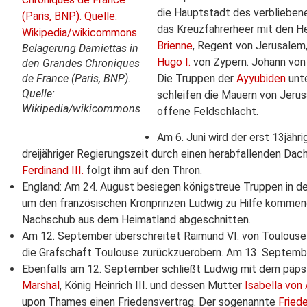
die Hauptstadt des verbliebe
das Kreuzfahrerheer mit den H
Brienne
, Regent von Jerusalem
Belagerung Damiettas in
Hugo I.
von Zypern. Johann von B
den Grandes Chroniques
de France (Paris, BNP).
Die Truppen der
Ayyubiden
unt
Quelle:
schleifen die Mauern von Jeru
Wikipedia/wikicommons
offene Feldschlacht.
Am 6. Juni wird der erst 13jähr
dreijähriger Regierungszeit durch einen herabfallenden Dach
Ferdinand III.
folgt ihm auf den Thron.
England: Am 24. August besiegen königstreue Truppen in d
um den französischen Kronprinzen Ludwig zu Hilfe kommend
Nachschub aus dem Heimatland abgeschnitten.
Am 12. September überschreitet Raimund VI. von Toulouse
die Grafschaft Toulouse zurückzuerobern. Am 13. September
Ebenfalls am 12. September schließt Ludwig mit dem päp
Marshal
, König Heinrich III. und dessen Mutter
Isabella vo
upon Thames einen Friedensvertrag. Der sogenannte
Fried