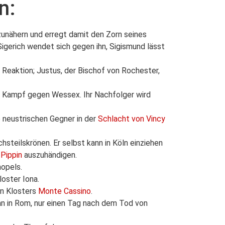
n:
unähern und erregt damit den Zorn seines
Sigerich wendet sich gegen ihn, Sigismund lässt
 Reaktion; Justus, der Bischof von Rochester,
m Kampf gegen Wessex. Ihr Nachfolger wird
e neustrischen Gegner in der
Schlacht von Vincy
hsteilskrönen. Er selbst kann in Köln einziehen
s
Pippin
auszuhändigen.
nopels.
loster Iona.
en Klosters
Monte Cassino
.
han in Rom, nur einen Tag nach dem Tod von