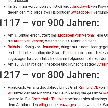
Nordhessen.
Im Sommer verbünden sich Großfürst
Jaroslaw I.
von Kiew 
gegen den mit Jaroslaws Halbbruder
Swjatopolk I.
verbünde
1117 – vor 900 Jahren:
Am 3. Januar erschüttert das
Erdbeben von Verona
Teile Ob
die
Arena von Verona
, die fortan als Steinbruch dient.
Balduin I.
, König von
Jerusalem
, dringt mit einem Heer gege
erobert dort kampflos die Stadt
Pelusion
und lässt diese z
zugezogen hat, verstirbt Balduin im folgenden Jahr auf de
Am 15. Juli stirbt der Theologe und Frühscholsatiker
Ansel
1217 – vor 800 Jahren:
Frankreich: Anfang des Jahres bringt Graf
Raimund VI.
von T
VII.
unter der Anteilnahme der Bevölkerung die gesamte
Ma
Kontrolle. Die
Grafschaft Toulouse
befindet sich allerding
dem Anführer des
Albigenserkreuzzuges
, auch wenn der Wi