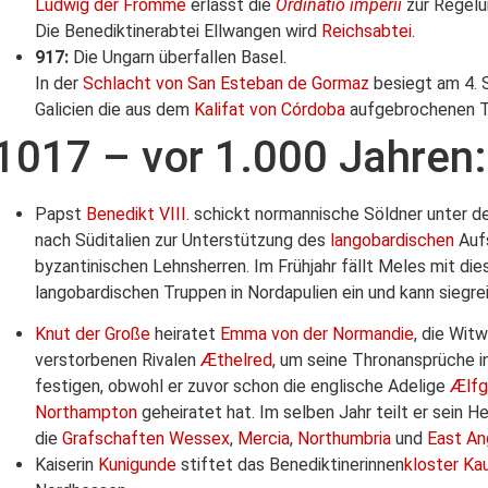
Ludwig der Fromme
erlässt die
Ordinatio imperii
zur Regelu
Die Benediktinerabtei Ellwangen wird
Reichsabtei
.
917:
Die Ungarn überfallen Basel.
In der
Schlacht von San Esteban de Gormaz
besiegt am 4.
Galicien die aus dem
Kalifat von Córdoba
aufgebrochenen T
1017 – vor 1.000 Jahren:
Papst
Benedikt VIII.
schickt normannische Söldner unter d
nach Süditalien zur Unterstützung des
langobardischen
Auf
byzantinischen Lehnsherren. Im Frühjahr fällt Meles mit d
langobardischen Truppen in Nordapulien ein und kann siegre
Knut der Große
heiratet
Emma von der Normandie
, die Wit
verstorbenen Rivalen
Æthelred
, um seine Thronansprüche i
festigen, obwohl er zuvor schon die englische Adelige
Ælfg
Northampton
geheiratet hat. Im selben Jahr teilt er sein H
die
Grafschaften
Wessex
,
Mercia
,
Northumbria
und
East An
Kaiserin
Kunigunde
stiftet das Benediktinerinnen
kloster Ka