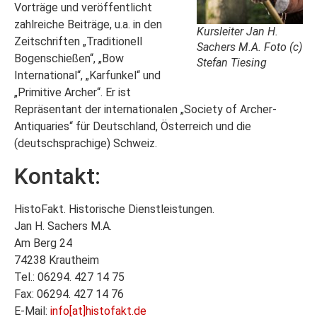
Vorträge und veröffentlicht
zahlreiche Beiträge, u.a. in den
Kursleiter Jan H.
Zeitschriften „Traditionell
Sachers M.A. Foto (c)
Bogenschießen“, „Bow
Stefan Tiesing
International“, „Karfunkel“ und
„Primitive Archer“. Er ist
Repräsentant der internationalen „Society of Archer-
Antiquaries“ für Deutschland, Österreich und die
(deutschsprachige) Schweiz.
Kontakt:
HistoFakt. Historische Dienstleistungen.
Jan H. Sachers M.A.
Am Berg 24
74238 Krautheim
Tel.: 06294. 427 14 75
Fax: 06294. 427 14 76
E-Mail:
info[at]histofakt.de