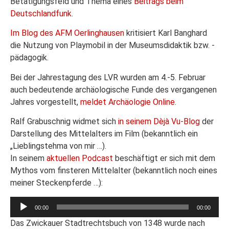
Betätigungsfeld und Thema eines
Beitrags beim
Deutschlandfunk
.
Im Blog des AFM Oerlinghausen
kritisiert Karl Banghard
die Nutzung von Playmobil in der Museumsdidaktik bzw. -
pädagogik.
Bei der Jahrestagung des LVR wurden am 4.-5. Februar
auch bedeutende archäologische Funde des vergangenen
Jahres vorgestellt,
meldet Archäologie Online
.
Ralf Grabuschnig widmet sich
in seinem Dèjà Vu-Blog
der
Darstellung des Mittelalters im Film (bekanntlich ein
„Lieblingstehma von mir …).
In seinem
aktuellen Podcast
beschäftigt er sich mit dem
Mythos vom finsteren Mittelalter (bekanntlich noch eines
meiner Steckenpferde …):
Audio-
00:00
00:00
Player
Das Zwickauer Stadtrechtsbuch von 1348 wurde nach