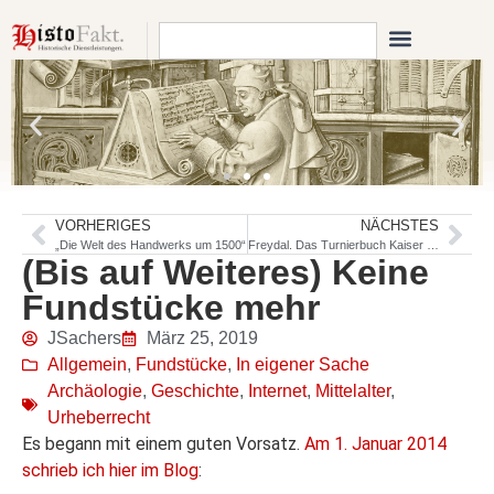
VORHERIGES
NÄCHSTES
„Die Welt des Handwerks um 1500“
Freydal. Das Turnierbuch Kaiser Maximilians I.
(Bis auf Weiteres) Keine
Fundstücke mehr
JSachers
März 25, 2019
Allgemein
,
Fundstücke
,
In eigener Sache
Archäologie
,
Geschichte
,
Internet
,
Mittelalter
,
Urheberrecht
Es begann mit einem guten Vorsatz.
Am 1. Januar 2014
schrieb ich hier im Blog
: