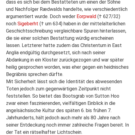
dass es sich bei dem Bestatteten um einen der Söhne
und Nachfolger Rædwalds handelte, wie verschiedentlich
argumentiert wurde. Doch weder
Eorpwald
(† 627/32)
noch
Sigeberht
(† um 634) haben in der mittelalterlichen
Geschichtsschreibung vergleichbare Spuren hinterlassen,
die sie einer solchen Bestattung würdig erscheinen
lassen. Letzterer hatte zudem das Christentum in East
Anglia endgültig durchgesetzt, sich nach seiner
Abdankung in ein Kloster zurückgezogen und war später
heilig gesprochen worden, was eher gegen ein heidnisches
Begräbnis sprechen dürfte.
Mit Sicherheit lässt sich die Identität des abwesenden
Toten jedoch zum gegenwärtigen Zeitpunkt nicht
feststellen. So bietet das Bootsgrab von Sutton Hoo
zwar einen faszinierenden, vielfältigen Einblick in die
angelsächsische Kultur des späten 6. bis frühen 7.
Jahrhunderts, hält jedoch auch mehr als 80 Jahre nach
seiner Entdeckung noch immer zahlreiche Fragen bereit. In
der Tat ein rätselhafter Lichtschein.