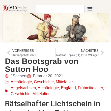
VORHERIGES
NÄCHSTES
Kursangebote 2021
Matthias Toplak (Hg.): Die Wikinger
Das Bootsgrab von
Sutton Hoo
JSachers
Februar 20, 2021
Archäologie
,
Geschichte
,
Mittelalter
Angelsachsen
,
Archäologie
,
England
,
Frühmittelalter
,
Geschichte
,
Mittelalter
Rätselhafter Lichtschein in