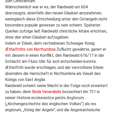
zum Christentum.
Wahrscheinlich war er es, der Rædwald um 604
überzeugte, ebenfalls den neuen Glauben anzunehmen,
wenngleich diese Entscheidung unter den Ostangeln nicht
besonders populär gewesen zu sein scheint. Späteren
Quellen zufolge ließ Rædwald christliche Altäre errichten,
ohne den alten Glauben aufzugeben.
Indem er Edwin, dem vertriebenen Schwager König
Æthelfriths von Northumbria
Zuflucht gewährte, geriet er
mit diesem in einen Konflikt, den Rædwald 616/17 in der
Schlacht am Fluss Idle für sich entscheiden konnte.
Æthelfrith wurde erschlagen, und der verstoßene Edwin
übernahm die Herrschaft in Northumbria als Vasall des
Königs von East Anglia.
Rædwald scheint seine Macht in der Folge noch erweitert
zu haben, denn
Beda Venerabilis
bezeichnet ihn 731 in
seiner
Historia ecclesiastica gentis Anglorum
(„Kirchengeschichte des englischen Volkes“) als rex
anglorum, „König der Angeln“, und die Angelsächsische