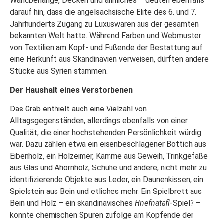
Wandbehänge, Decken und ähnliches – deuten ebenfalls
darauf hin, dass die angelsächsische Elite des 6. und 7.
Jahrhunderts Zugang zu Luxuswaren aus der gesamten
bekannten Welt hatte. Während Farben und Webmuster
von Textilien am Kopf- und Fußende der Bestattung auf
eine Herkunft aus Skandinavien verweisen, dürften andere
Stücke aus Syrien stammen.
Der Haushalt eines Verstorbenen
Das Grab enthielt auch eine Vielzahl von
Alltagsgegenständen, allerdings ebenfalls von einer
Qualität, die einer hochstehenden Persönlichkeit würdig
war. Dazu zählen etwa ein eisenbeschlagener Bottich aus
Eibenholz, ein Holzeimer, Kämme aus Geweih, Trinkgefäße
aus Glas und Ahornholz, Schuhe und andere, nicht mehr zu
identifizierende Objekte aus Leder, ein Daunenkissen, ein
Spielstein aus Bein und etliches mehr. Ein Spielbrett aus
Bein und Holz – ein skandinavisches
Hnefnatafl
-Spiel? –
könnte chemischen Spuren zufolge am Kopfende der