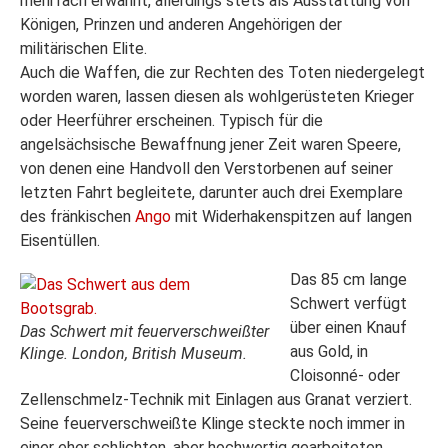
mehrfach erwähnt, allerdings stets als Ausstattung von
Königen, Prinzen und anderen Angehörigen der
militärischen Elite.
Auch die Waffen, die zur Rechten des Toten niedergelegt
worden waren, lassen diesen als wohlgerüsteten Krieger
oder Heerführer erscheinen. Typisch für die
angelsächsische Bewaffnung jener Zeit waren Speere,
von denen eine Handvoll den Verstorbenen auf seiner
letzten Fahrt begleitete, darunter auch drei Exemplare
des fränkischen
Ango
mit Widerhakenspitzen auf langen
Eisentüllen.
Das 85 cm lange
Schwert verfügt
über einen Knauf
Das Schwert mit feuerverschweißter
aus Gold, in
Klinge. London, British Museum.
Cloisonné- oder
Zellenschmelz-Technik mit Einlagen aus Granat verziert.
Seine feuerverschweißte Klinge steckte noch immer in
einer eher schlichten, aber hochwertig gearbeiteten