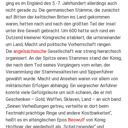
ging es im England des 5.-7. Jahrhundert allerdings auch
nicht gerade zu. Die germanischen Stämme, die zunächst
auf Bitten der keltischen Briten ins Land gekommen
waren, hatten nach und nach den größten Teil der Insel
unter ihre Gewalt gebracht. Um 600 hatte sich rund ein
Dutzend kleinerer Königreiche etabliert, die untereinander
um Land, Macht und politische Vorherrschaft rangen.
Die
angelsächsische
Gesellschaft war streng hierarchisch
organisiert. An der Spitze eines Stammes stand der König,
der nach dem Tod seines Vorgängers vom
witan
, der
Versammlung der Stammesältesten und Sippenführer
gewählt wurde. Macht und Ansehen waren vor allem von
militärischen Erfolgen abhängig: Ein siegreicher Anführer
konnte viele Gefolgsleute um sich scharen, die er mit
Geschenken – Gold, Waffen, Sklaven, Land – an sich band.
„Seinen Verheißungen getreu, verteilte er dort beim
Festmahl prächtige Ringe und andere Kostbarkeiten“,
heißt es im altenglischen Epos
Beowulf
von König
Hrothgar, der wiederholt als „Schatzspender“ und