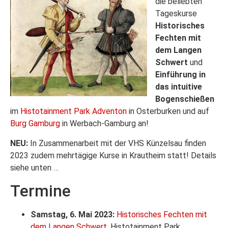
die beliebten
Tageskurse
Historisches
Fechten mit
dem Langen
Schwert
und
Einführung in
das intuitive
Bogenschießen
im
Histotainment Park Adventon
in Osterburken und auf
Burg Gamburg
in Werbach-Gamburg an!
NEU:
In Zusammenarbeit mit der VHS Künzelsau finden
2023 zudem mehrtägige Kurse in Krautheim statt! Details
siehe unten …
Termine
Samstag, 6. Mai 2023:
Historisches Fechten mit
dem Langen Schwert
, Histotainment Park