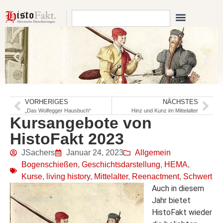
VORHERIGES
NÄCHSTES
„Das Wolfegger Hausbuch“
Hinz und Kunz im Mittelalter
Kursangebote von
HistoFakt 2023
JSachers
Januar 24, 2023
Allgemein
Bogenschießen
,
Geschichtsdarstellung
,
HEMA
,
Kurse
,
living history
,
Mittelalter
,
Reenactment
,
Schwert
Auch in diesem
Jahr bietet
HistoFakt wieder