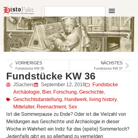
VORHERIGES
NÄCHSTES
Fundstücke KW 35
Fundstücke KW 37
Fundstücke KW 36
JSachers
September 12, 2016
Fundstücke
Archäologie
,
Bier
,
Forschung
,
Geschichte
,
Geschichtsdarstellung
,
Handwerk
,
living history
,
Mittelalter
,
Reenactment
,
Sex
Ist die Sommerpause zu Ende? Oder ist die Vielzahl von
Meldungen aus Geschichte und Archäologie in dieser
Woche in Wahrheit ein Indiz für das (späte) Sommerloch?
Jedenfalls gibt es so allerhand zu vermelden: