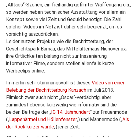
„Alltags“-Szenen, ein freihändig gefilmter Waffengang o.ä.,
so werden neben technischer Ausstattung vor allem ein
Konzept sowie viel Zeit und Geduld benötigt. Die Zahl
solcher Videos im Netz ist daher sehr begrenzt, um es
vorsichtig auszudrücken.
Leider nutzen Projekte wie die Bachritterburg, der
Geschichtspark Bärnau, das Mittelalterhaus Nienover u.a.
ihre Örtlichkeiten bislang nicht zur Inszenierung
informativer Filme, sondern stellen allenfalls kurze
Werbeclips online.
Immerhin sehr stimmungsvoll ist dieses
Video von einer
Belebung der Bachritterburg Kanzach
im Juli 2013.
Filmisch zwar auch nicht „Oscar“-verdächtig, aber
zumindest ebenso kurzweilig wie informativ sind die
beiden Beiträge der „
IG 14. Jahrhundert
“ zur Frauenmode
(„
Lappenärmel und Höllenfenster
„) und Männermode („
Als
der Rock kürzer wurde
„) jener Zeit.