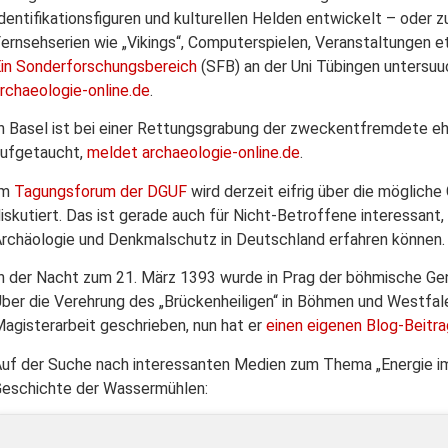
dentifikationsfiguren und kulturellen Helden entwickelt – oder z
ernsehserien wie „Vikings“, Computerspielen, Veranstaltungen et
in Sonderforschungsbereich
(SFB) an der Uni Tübingen untersu
rchaeologie-online.de
.
n Basel ist bei einer Rettungsgrabung der zweckentfremdete eh
aufgetaucht,
meldet archaeologie-online.de
.
Im
Tagungsforum der DGUF
wird derzeit eifrig über die möglich
iskutiert. Das ist gerade auch für Nicht-Betroffene interessant, di
rchäologie und Denkmalschutz in Deutschland erfahren können.
n der Nacht zum 21. März 1393 wurde in Prag der böhmische G
ber die Verehrung des „Brückenheiligen“ in Böhmen und Westfale
agisterarbeit geschrieben, nun hat er
einen eigenen Blog-Beitra
uf der Suche nach interessanten Medien zum Thema „Energie im M
eschichte der Wassermühlen: