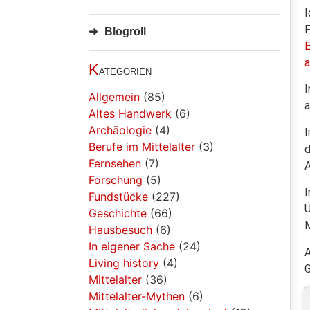
I
F
Blogroll
E
a
K
ategorien
I
Allgemein
(85)
Altes Handwerk
(6)
Archäologie
(4)
Berufe im Mittelalter
(3)
d
Fernsehen
(7)
A
Forschung
(5)
I
Fundstücke
(227)
Ü
Geschichte
(66)
M
Hausbesuch
(6)
In eigener Sache
(24)
A
Living history
(4)
G
Mittelalter
(36)
Mittelalter-Mythen
(6)