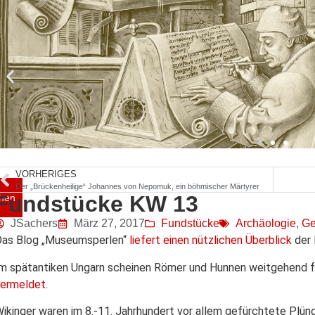
VORHERIGES
Der „Brückenheilige“ Johannes von Nepomuk, ein böhmischer Märtyrer
Fundstücke KW 13
hen
JSachers
März 27, 2017
Fundstücke
Archäologie
,
Ge
Das Blog „Museumsperlen“
liefert einen nützlichen Überblick
der 
m spätantiken Ungarn scheinen Römer und Hunnen weitgehend fre
vermeldet
.
ikinger waren im 8.-11. Jahrhundert vor allem gefürchtete Plünd