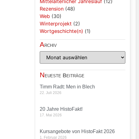
Mittelalterlicher Jahreslauf
(12)
Rezension
(48)
Web
(30)
Winterprojekt
(2)
Wortgeschichte(n)
(1)
A
rchiv
N
eueste Beiträge
Timm Radt: Men in Blech
22. Juli 2026
20 Jahre HistoFakt!
17. Mai 2026
Kursangebote von HistoFakt 2026
1. Februar 2026