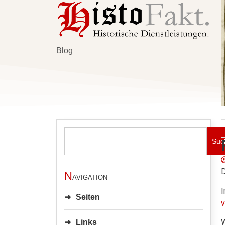
Blog
Suc
N
avigation
I
Seiten
W
Links