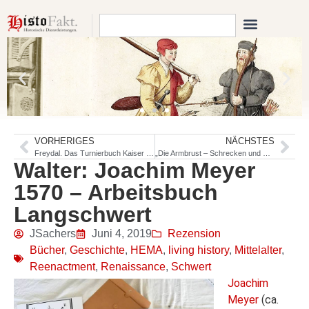
VORHERIGES
NÄCHSTES
Freydal. Das Turnierbuch Kaiser Maximilians I.
„Die Armbrust – Schrecken und Schönheit“: Ausstellung im DHM
Walter: Joachim Meyer
1570 – Arbeitsbuch
Langschwert
JSachers
Juni 4, 2019
Rezension
Bücher
,
Geschichte
,
HEMA
,
living history
,
Mittelalter
,
Reenactment
,
Renaissance
,
Schwert
Joachim
Meyer
(ca.