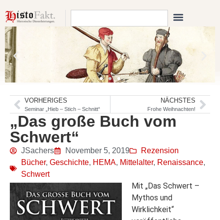
VORHERIGES
NÄCHSTES
Seminar „Hieb – Stich – Schnitt“
Frohe Weihnachten!
„Das große Buch vom
Schwert“
JSachers
November 5, 2019
Rezension
Bücher
,
Geschichte
,
HEMA
,
Mittelalter
,
Renaissance
,
Schwert
Mit „Das Schwert –
Mythos und
Wirklichkeit“