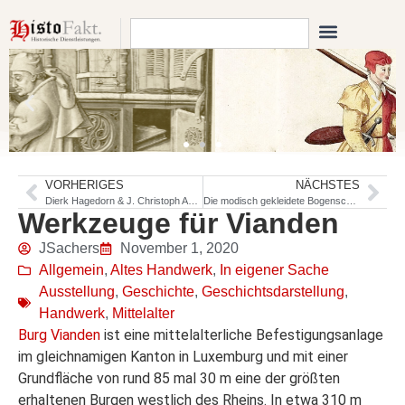
VORHERIGES
NÄCHSTES
Dierk Hagedorn & J. Christoph Amberger: Codex Amberger
Die modisch gekleidete Bogenschützin
Werkzeuge für Vianden
JSachers
November 1, 2020
Allgemein
,
Altes Handwerk
,
In eigener Sache
Ausstellung
,
Geschichte
,
Geschichtsdarstellung
,
Handwerk
,
Mittelalter
Burg Vianden
ist eine mittelalterliche Befestigungsanlage
im gleichnamigen Kanton in Luxemburg und mit einer
Grundfläche von rund 85 mal 30 m eine der größten
erhaltenen Burgen westlich des Rheins. In etwa 310 m