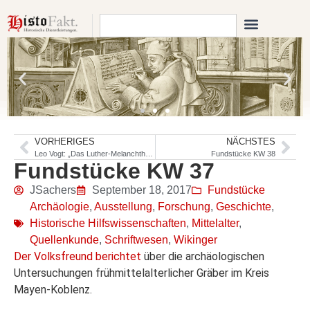
VORHERIGES
NÄCHSTES
Leo Vogt: „Das Luther-Melanchthon-Kochbuch“
Fundstücke KW 38
Fundstücke KW 37
JSachers
September 18, 2017
Fundstücke
Archäologie
,
Ausstellung
,
Forschung
,
Geschichte
,
Historische Hilfswissenschaften
,
Mittelalter
,
Quellenkunde
,
Schriftwesen
,
Wikinger
Der Volksfreund berichtet
über die archäologischen
Untersuchungen frühmittelalterlicher Gräber im Kreis
Mayen-Koblenz.