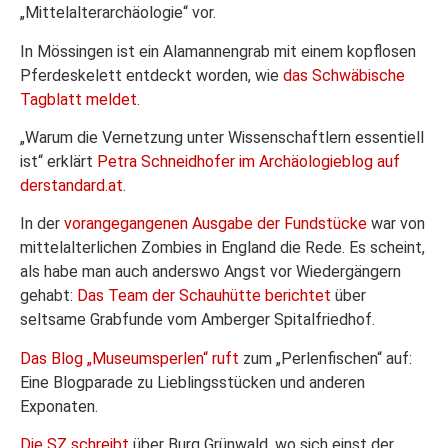
„Mittelalterarchäologie“ vor.
In Mössingen ist ein Alamannengrab mit einem kopflosen
Pferdeskelett entdeckt worden, wie
das Schwäbische
Tagblatt meldet
.
„Warum die Vernetzung unter Wissenschaftlern essentiell
ist“ erklärt
Petra Schneidhofer im Archäologieblog auf
derstandard.at
.
In der
vorangegangenen Ausgabe der Fundstücke
war von
mittelalterlichen Zombies in England die Rede. Es scheint,
als habe man auch anderswo Angst vor Wiedergängern
gehabt:
Das Team der Schauhütte berichtet
über
seltsame Grabfunde vom Amberger Spitalfriedhof.
Das Blog „Museumsperlen“ ruft
zum „Perlenfischen“ auf:
Eine Blogparade zu Lieblingsstücken und anderen
Exponaten.
Die SZ schreibt
über Burg Grünwald, wo sich einst der