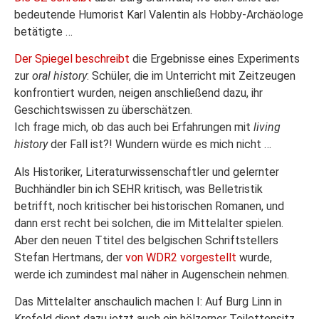
bedeutende Humorist Karl Valentin als Hobby-Archäologe
betätigte …
Der Spiegel beschreibt
die Ergebnisse eines Experiments
zur
oral history
: Schüler, die im Unterricht mit Zeitzeugen
konfrontiert wurden, neigen anschließend dazu, ihr
Geschichtswissen zu überschätzen.
Ich frage mich, ob das auch bei Erfahrungen mit
living
history
der Fall ist?! Wundern würde es mich nicht …
Als Historiker, Literaturwissenschaftler und gelernter
Buchhändler bin ich SEHR kritisch, was Belletristik
betrifft, noch kritischer bei historischen Romanen, und
dann erst recht bei solchen, die im Mittelalter spielen.
Aber den neuen Ttitel des belgischen Schriftstellers
Stefan Hertmans, der
von WDR2 vorgestellt
wurde,
werde ich zumindest mal näher in Augenschein nehmen.
Das Mittelalter anschaulich machen I: Auf Burg Linn in
Krefeld dient dazu jetzt auch ein hölzerner Toilettensitz …