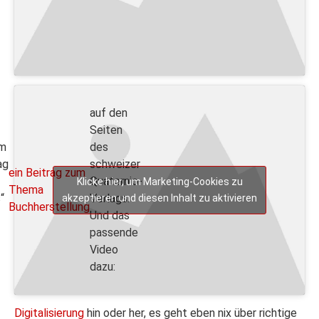
auf den
Seiten
m
des
ag
schweizer
ein Beitrag zum
Quaternio-
Klicke hier, um Marketing-Cookies zu
Thema
“
Verlags.
akzeptieren und diesen Inhalt zu aktivieren
Buchherstellung
Und das
passende
Video
dazu:
Digitalisierung
hin oder her, es geht eben nix über richtige