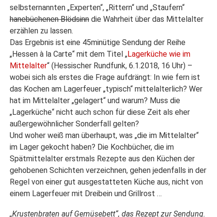
selbsternannten „Experten“, „Rittern“ und „Staufern“
hanebüchenen Blödsinn
die Wahrheit über das Mittelalter
erzählen zu lassen.
Das Ergebnis ist eine 45minütige Sendung der Reihe
„Hessen à la Carte“ mit dem Titel „
Lagerküche wie im
Mittelalter
“ (Hessischer Rundfunk, 6.1.2018, 16 Uhr) –
wobei sich als erstes die Frage aufdrängt: In wie fern ist
das Kochen am Lagerfeuer „typisch“ mittelalterlich? Wer
hat im Mittelalter „gelagert“ und warum? Muss die
„Lagerküche“ nicht auch schon für diese Zeit als eher
außergewöhnlicher Sonderfall gelten?
Und woher weiß man überhaupt, was „die im Mittelalter“
im Lager gekocht haben? Die Kochbücher, die im
Spätmittelalter erstmals Rezepte aus den Küchen der
gehobenen Schichten verzeichnen, gehen jedenfalls in der
Regel von einer gut ausgestatteten Küche aus, nicht von
einem Lagerfeuer mit Dreibein und Grillrost …
„Krustenbraten auf Gemüsebett“, das Rezept zur Sendung.