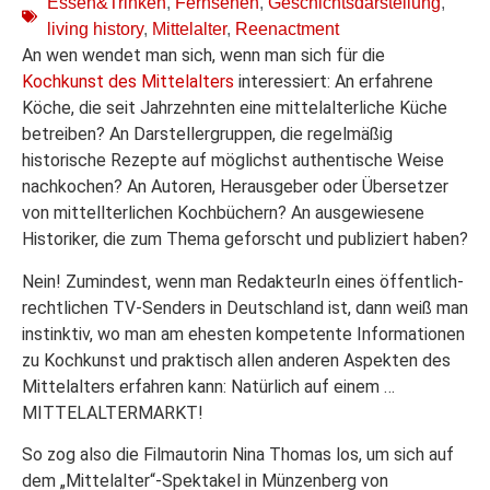
Essen&Trinken
,
Fernsehen
,
Geschichtsdarstellung
,
living history
,
Mittelalter
,
Reenactment
An wen wendet man sich, wenn man sich für die
Kochkunst des Mittelalters
interessiert: An erfahrene
Köche, die seit Jahrzehnten eine mittelalterliche Küche
betreiben? An Darstellergruppen, die regelmäßig
historische Rezepte auf möglichst authentische Weise
nachkochen? An Autoren, Herausgeber oder Übersetzer
von mittellterlichen Kochbüchern? An ausgewiesene
Historiker, die zum Thema geforscht und publiziert haben?
Nein! Zumindest, wenn man RedakteurIn eines öffentlich-
rechtlichen TV-Senders in Deutschland ist, dann weiß man
instinktiv, wo man am ehesten kompetente Informationen
zu Kochkunst und praktisch allen anderen Aspekten des
Mittelalters erfahren kann: Natürlich auf einem …
MITTELALTERMARKT!
So zog also die Filmautorin Nina Thomas los, um sich auf
dem „Mittelalter“-Spektakel in Münzenberg von